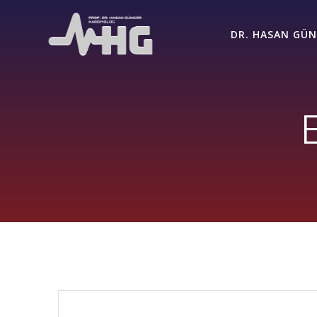
Skip
to
DR. HASAN GÜN
content